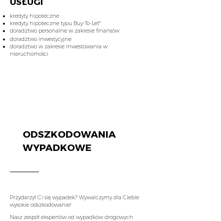
USŁUGI
kredyty hipoteczne
kredyty hipoteczne typu Buy-To-Let*
doradztwo personalne w zakresie finansów
doradztwo inwestycyjne
doradztwo w zakresie inwestowania w
nieruchomości
SZYBKI
KONTAKT
ODSZKODOWANIA
WYPADKOWE
Przydarzył Ci się wypadek? Wywalczymy dla Ciebie
wysokie odszkodowanie!
Nasz zespół ekspertów od wypadków drogowych