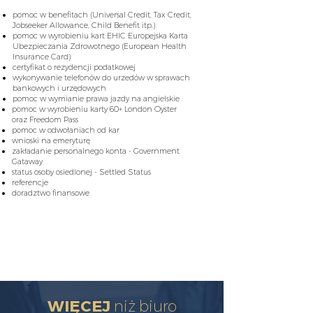
pomoc w benefitach (Universal Credit, Tax Credit,
Jobseeker Allowance, Child Benefit itp.)
pomoc w wyrobieniu kart EHIC Europejska Karta
Ubezpieczania Zdrowotnego (European Health
Insurance Card)
certyfikat o rezydencji podatkowej
wykonywanie telefonów do urzedów w sprawach
bankowych i urzędowych
pomoc w wymianie prawa jazdy na angielskie
pomoc w wyrobieniu karty 60+ London Oyster
oraz Freedom Pass
pomoc w odwołaniach od kar
wnioski na emeryturę
zakładanie personalnego konta - Government
Gataway
status osoby osiedlonej - Settled Status
referencje
doradztwo finansowe
SZYBKI
KONTAKT
WIĘCEJ
niż
biuro