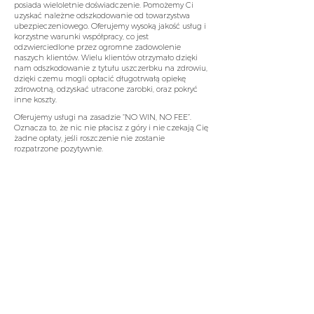
posiada wieloletnie doświadczenie. Pomożemy Ci
uzyskać należne odszkodowanie od towarzystwa
ubezpieczeniowego. Oferujemy wysoką jakość usług i
korzystne warunki współpracy, co jest
odzwierciedlone przez ogromne zadowolenie
naszych klientów. Wielu klientów otrzymało dzięki
nam odszkodowanie z tytułu uszczerbku na zdrowiu,
dzięki czemu mogli opłacić długotrwałą opiekę
zdrowotną, odzyskać utracone zarobki, oraz pokryć
inne koszty.
Oferujemy usługi na zasadzie “NO WIN, NO FEE”.
Oznacza to, że nic nie płacisz z góry i nie czekają Cię
żadne opłaty, jeśli roszczenie nie zostanie
rozpatrzone pozytywnie.
ŚWIADCZONE PRZEZ NAS
USŁUGI
ekspert od wypadków drogowych udzieli darmowej
porady oraz wytłumaczy przebieg procesu roszczenia
zapewnimy Ci tłumacza na wszystkie spotkania z
ekspertami, na których musisz się stawić
zapewnimy Ci najwyższe możliwe odszkodowanie
zajmiemy się Twoją sprawą od wstępnego
zapytania aż po jej korzystne dla Ciebie
zakończenie