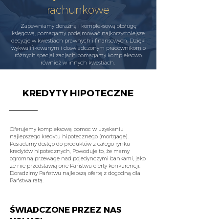
rachunkowe
Zapewniamy doraźną i kompleksową obsługę
księgową, pomagamy podejmować najkorzystniejsze
decyzje w kwestiach prawnych i finansowych. Dzięki
wykwalifikowanym i doświadczonym pracownikom o
różnych specjalizacjach pomagamy kompleksowo
również w innych kwestiach.
KREDYTY HIPOTECZNE
Oferujemy kompleksową pomoc w uzyskaniu
najlepszego kredytu hipotecznego (mortgage).
Posiadamy dostęp do produktów z całego rynku
kredytów hipotecznych, Powoduje to, że mamy
ogromną przewagę nad pojedynczymi bankami, jako
że nie przedstawią one Państwu oferty konkurencji.
Doradzimy Państwu najlepszą ofertę z dogodną dla
Państwa ratą.
ŚWIADCZONE PRZEZ NAS