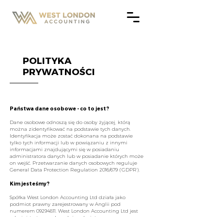
POLITYKA
PRYWATNOŚCI
Państwa dane osobowe - co to jest?
Dane osobowe odnoszą się do osoby żyjącej, którą
można zidentyfikować na podstawie tych danych.
Identyfikacja może zostać dokonana na podstawie
tylko tych informacji lub w powiązaniu z innymi
informacjami znajdującymi się w posiadaniu
administratora danych lub w posiadanie których może
on wejść. Przetwarzanie danych osobowych reguluje
General Data Protection Regulation 2016/679 (‘GDPR’).
Kim jesteśmy?
Spółka West London Accounting Ltd działa jako
podmiot prawny zarejestrowany w Anglii pod
numerem
09294811
. West London Accounting Ltd jest