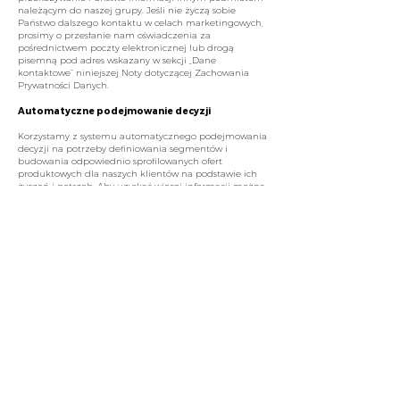
należącym do naszej grupy. Jeśli nie życzą sobie
Państwo dalszego kontaktu w celach marketingowych,
prosimy o przesłanie nam oświadczenia za
pośrednictwem poczty elektronicznej lub drogą
pisemną pod adres wskazany w sekcji „Dane
kontaktowe” niniejszej Noty dotyczącej Zachowania
Prywatności Danych.
Automatyczne podejmowanie decyzji
Korzystamy z systemu automatycznego podejmowania
decyzji na potrzeby definiowania segmentów i
budowania odpowiednio sprofilowanych ofert
produktowych dla naszych klientów na podstawie ich
życzeń i potrzeb. Aby uzyskać więcej informacji można
się skontaktować z jednym z naszych Dyrektorów ds.
Ochrony Danych, których dane kontaktowe są dostępne
w sekcji „Dane kontaktowe” niniejszej Noty dotyczącej
Zachowania Prywatności Danych.
Dalsze przetwarzanie
W przypadku jeśli będziemy chcieli wykorzystywać
Państwa dane osobowe do nowego celu,
nieokreślonego w niniejszej Nocie dotyczącej
Zachowania Prywatności Danych, wówczas otrzymają
Państwo od nas powiadomienie wraz z wyjaśnieniem,
co jest tym nowym celem wykorzystywania - przed
rozpoczęciem przetwarzania w nowym celu oraz
wskazujące odpowiednie cele i warunki przetwarzania.
W przypadkach gdy będzie to konieczne i zawsze, gdy
będzie to wymagane będziemy Państwa prosić o