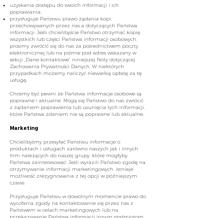
uzyskania dostępu do swoich informacji i ich
poprawiania;
przysługuje Państwu prawo żądania kopi
przechowywanych przez nas a dotyczących Państwa
informacji. Jeśli chcielibyście Państwo otrzymać kopię
wszystkich lub części Państwa informacji osobowych,
prosimy zwrócić się do nas za pośrednictwem poczty
elektronicznej lub na piśmie pod adres wskazany w
sekcji „Dane kontaktowe” niniejszej Noty dotyczącej
Zachowania Prywatności Danych. W niektórych
przypadkach możemy naliczyć niewielką opłatę za tę
usługę.
Chcemy być pewni że Państwa informacje osobowe są
poprawne i aktualne. Mogą się Państwo do nas zwrócić
z żądaniem poprawienia lub usunięcia tych informacji,
które Państwa zdaniem nie są poprawne lub aktualne.
Marketing
Chcielibyśmy przesyłać Państwu informacje o
produktach i usługach zarówno naszych jak i innych
firm należących do naszej grupy, które mogłyby
Państwa zainteresować. Jeśli wyrazili Państwo zgodę na
otrzymywanie informacji marketingowych, istnieje
możliwość zrezygnowania z tej opcji w późniejszym
czasie.
Przysługuje Państwu w dowolnym momencie prawo do
wycofania zgody na kontaktowanie się przez nas z
Państwem w celach marketingowych lub na
przekazywanie Państwa informacji innym podmiotom