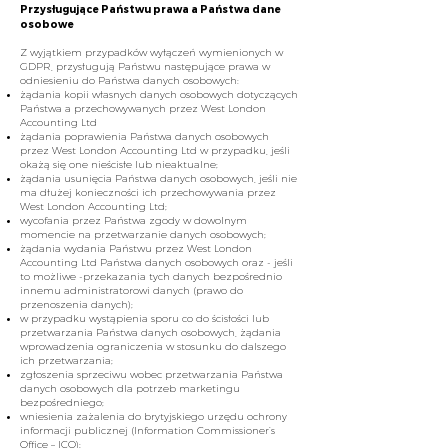
Przysługujące Państwu prawa a Państwa dane
osobowe
Z wyjątkiem przypadków wyłączeń wymienionych w
GDPR, przysługują Państwu następujące prawa w
odniesieniu do Państwa danych osobowych:
żądania kopii własnych danych osobowych dotyczących
Państwa a przechowywanych przez West London
Accounting Ltd
żądania poprawienia Państwa danych osobowych
przez West London Accounting Ltd w przypadku, jeśli
okażą się one nieścisłe lub nieaktualne;
żądania usunięcia Państwa danych osobowych, jeśli nie
ma dłużej konieczności ich przechowywania przez
West London Accounting Ltd;
wycofania przez Państwa zgody w dowolnym
momencie na przetwarzanie danych osobowych;
żądania wydania Państwu przez West London
Accounting Ltd Państwa danych osobowych oraz - jeśli
to możliwe -przekazania tych danych bezpośrednio
innemu administratorowi danych (prawo do
przenoszenia danych);
w przypadku wystąpienia sporu co do ścisłości lub
przetwarzania Państwa danych osobowych, żądania
wprowadzenia ograniczenia w stosunku do dalszego
ich przetwarzania;
zgłoszenia sprzeciwu wobec przetwarzania Państwa
danych osobowych dla potrzeb marketingu
bezpośredniego;
wniesienia zażalenia do brytyjskiego urzędu ochrony
informacji publicznej (Information Commissioner’s
Office – ICO);