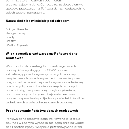
administratorem danych i podmiotem
przetwarzającym dane. Oznacza to, że decydujemy o
sposobie przetwarzania Państwa danych osobowych i o
celach tego przetwarzania.
Nasza siedziba mieści się pod adresem:
8 Royal Parade
Hanger Lane,
Londyn
W5 1ET
Wielka Brytania.
W jaki sposób przetwarzamy Państwa dane
osobowe?
West London Accounting Ltd przestrzega swoich
obowiązków wynikających z GDPR poprzez
aktualizację przechowywanych danych osobowych,
bezpieczne ich przechowywanie i niszczenie; przez
niegromadzenie ani nieprzechowywanie nadmiernej
ilości danych; przez chronienie danych osobowych
przed utratą, nieuprawnionym wykorzystaniem,
nieuprawnionym dostępem i ujawnieniem oraz
poprzez zapewnienie podjęcia odpowiednich środków
technicznych w celu ochrony danych osobowych.
Przekazywanie Państwa danych osobowych
Państwa dane osobowe będą traktowane jako ściśle
poufne i w żadnym wypadku nie będą przekazywane
bez Państwa zgody. Wszystkie przechowywane przez