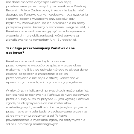
nas dane osobowe dotyczące Państwa będą
przetwarzane przez naszych pracowników w Wielkiej
Brytanii i Polsce. Żadne osoby trzecie nie będą mieć
dostępu do Państwa danych osobowych bez uzyskania
Państwa zgody z wyjątkiem przypadków, gdy
będziemy zobowiązani do ich przekazania na mocy
przepisów prawa. Prosimy o zwrócenie uwagi na fakt, iż
Państwa dane osobowe mogą być przechowywane w
systemie chmury obliczeniowej, której serwery są
zlokalizowane na terytorium Unii Europejskiej.
Jak długo przechowujemy Państwa dane
osobowe?
Państwa dane osobowe będą przez nas
przechowywane w sposób bezpieczny przez okres
maksymalnie 5 lat, po upływie którego to okresu dane
zostaną bezpiecznie zniszczone, o ile ich
przechowywanie nie będzie dłużej konieczne w
uprawnionych celach, w których zostały pozyskane.
W niektórych, nielicznych przypadkach może zaistnieć
konieczność przechowania Państwa danych osobowych
przez dłuższy okres. W przypadku jeśli wyrażą Państwo
zgodę na otrzymywanie od nas materiałów
marketingowych, wszelkie informacje wykorzystywane
przez nas w tym celu będą przechowywane przez nas
aż do momentu otrzymania od Państwa
powiadomienia o wycofaniu zgody na otrzymywanie
od nas informacji marketingowych.